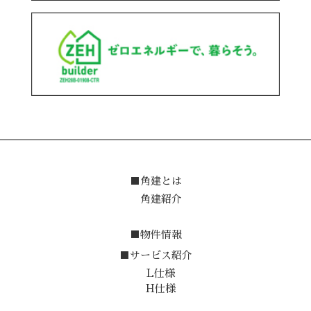
■角建とは
角建紹介
■物件情報
■サービス紹介
L仕様
H仕様