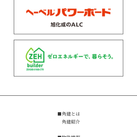
■角建とは
角建紹介