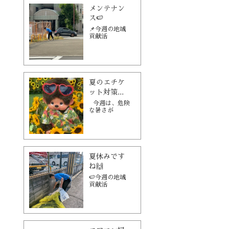
メンテナン
ス🍉
📌今週の地域
貢献活
夏のエチケ
ット対策...
今週は、危険
な暑さが
夏休みです
ね🙌
🍉今週の地域
貢献活