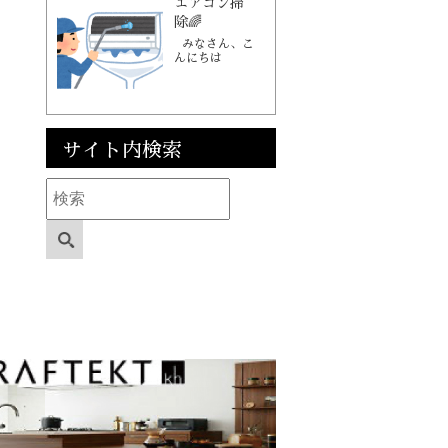
エアコン掃
除🌈
みなさん、こ
んにちは
サイト内検索