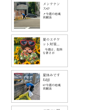
メンテナン
ス🍉
📌今週の地域
貢献活
夏のエチケ
ット対策...
今週は、危険
な暑さが
夏休みです
ね🙌
🍉今週の地域
貢献活