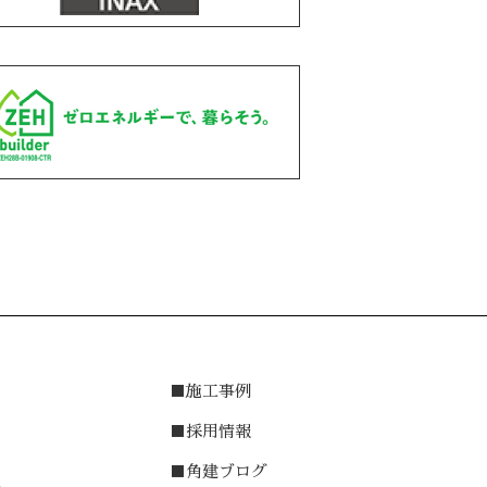
は
■施工事例
介
■採用情報
■角建ブログ