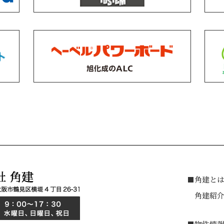
■角建と
角建紹