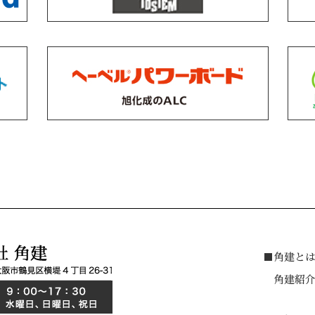
■角建と
角建紹