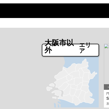
大阪市以
エリ
外
ア