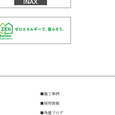
は
■施工事例
介
■採用情報
■角建ブログ